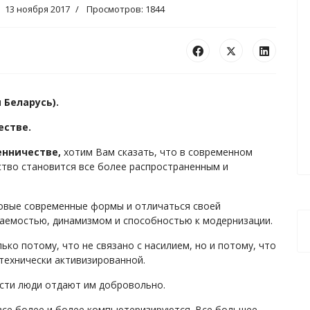
13 ноября 2017
Просмотров: 1844
 Беларусь).
естве.
енничестве,
хотим Вам сказать, что в современном
ство становится все более распространенным и
новые современные формы и отличаться своей
аемостью, динамизмом и способностью к модернизации.
ко потому, что не связано с насилием, но и потому, что
технически активизированной.
ости люди отдают им добровольно.
все более и более компьютеризируются. Все большее