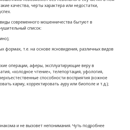
такие качества, черты характера или недостатки,
спех.
е виды современного мошенничества бытуют в
внушительный список:
ино);
ных формах, т.е. на основе ясновидения, различных видов
еские операции, аферы, эксплуатирующие веру в
атия, «холодное чтение», телепортация, уфология,
в сверхъестественные способности восприятия (кожное
овать карму, корректировать ауру или биополе и т.д.);
накома и не вызовет непонимания. Чуть подробнее