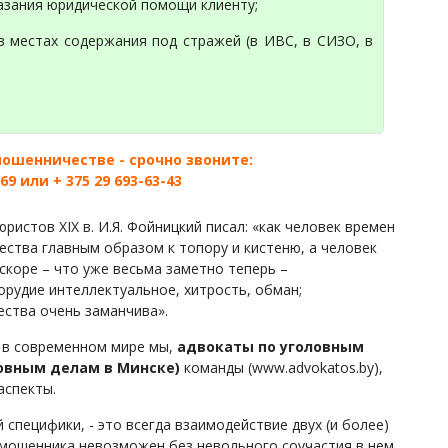
казания юридической помощи клиенту;
в местах содержания под стражей (в ИВС, в СИЗО, в
мошенничестве - срочно звоните:
-69 или + 375 29 693-63-43
ристов XIX в. И.Я. Фойницкий писал: «как человек времен
ства главным образом к топору и кистеню, а человек
скоре – что уже весьма заметно теперь –
рудие интеллектуальное, хитрость, обман;
ства очень заманчива».
 в современном мире мы,
адвокаты по уголовным
ловным делам в Минске)
команды (www.advokatos.by),
аспекты.
 специфики, - это всегда взаимодействие двух (и более)
ех мошенника невозможен без невольного соучастия в нем