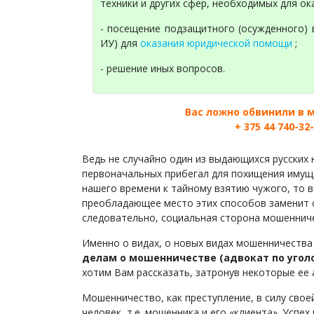
техники и других сфер, необходимых для о
- посещение подзащитного (осужденного) 
ИУ) для
оказания юридической помощи
;
- решение иных вопросов.
Вас ложно обвинили в 
+ 375 44 740-32
Ведь не случайно один из выдающихся русских ю
первоначальных прибегал для похищения имуще
нашего времени к тайному взятию чужого, то в
преобладающее место этих способов заменит о
следовательно, социальная сторона мошенниче
Именно о видах, о новых видах мошенничества
делам о мошенничестве (адвокат по уго
хотим Вам рассказать, затронув некоторые ее 
Мошенничество, как преступление, в силу своей
человек, т.е. мошенника и его «клиента». Усп