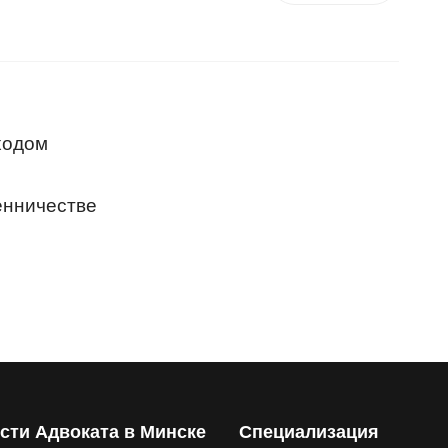
ходом
енничестве
сти Адвоката в Минске
Специализация