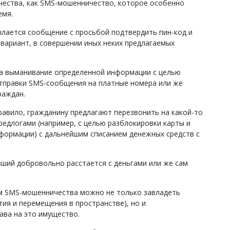
чества, как SMS-мошенничество, которое особенно
емя.
ылается сообщение с просьбой подтвердить пин-код и
 вариант, в совершении иных неких предлагаемых
а выманивание определенной информации с целью
отправки SMS-сообщения на платные номера или же
раждан.
равило, гражданину предлагают перезвонить на какой-то
едлогами (например, с целью разблокировки карты и
формации) с дальнейшим списанием денежных средств с
ший добровольно расстается с деньгами или же сам
ем SMS-мошенничества можно не только завладеть
ия и перемещения в пространстве), но и
ава на это имущество.