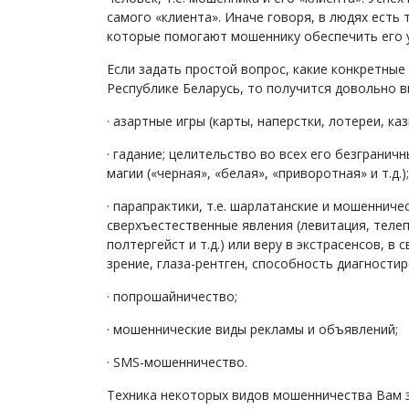
самого «клиента». Иначе говоря, в людях есть 
которые помогают мошеннику обеспечить его у
Если задать простой вопрос, какие конкретны
Республике Беларусь, то получится довольно 
· азартные игры (карты, наперстки, лотереи, каз
· гадание; целительство во всех его безгранич
магии («черная», «белая», «приворотная» и т.д.);
· парапрактики, т.е. шарлатанские и мошеннич
сверхъестественные явления (левитация, телеп
полтергейст и т.д.) или веру в экстрасенсов, 
зрение, глаза-рентген, способность диагностир
· попрошайничество;
· мошеннические виды рекламы и объявлений;
· SMS-мошенничество.
Техника некоторых видов мошенничества Вам з