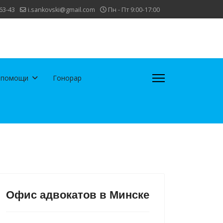
63-43
i.sankovski@gmail.com
Пн - Пт 9:00-17:00
 помощи
Гонорар
Клиентам
Офис адвокатов в Минске