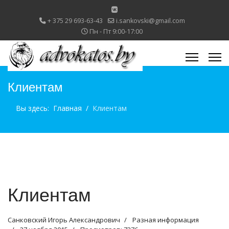
+ 375 29 693-63-43
i.sankovski@gmail.com
Пн - Пт 9:00-17:00
Клиентам
Вы здесь:
Главная
Клиентам
Клиентам
Санковский Игорь Александрович
Разная информация