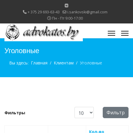
+ 375 29 693-63-43
i.sankovski@gmail.com
Пн - Пт 9:00-17:00
Уголовные
Вы здесь:
Главная
Клиентам
Уголовные
Кол-во строк:
Фильтр
Фильтры
Кол-во